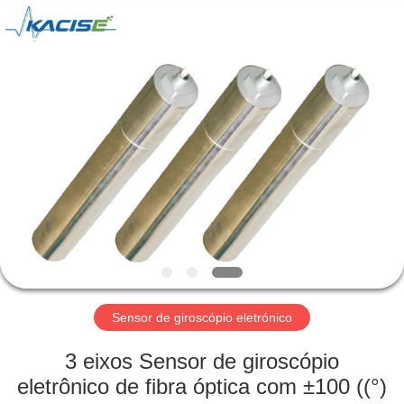
2026
Xi'an
Kacise
Optronics
Co.,Ltd..
All
Rights
Reserved.
CASA
PRODUTOS
VÍDEOS
SOBRE
NÓS
Sensor de giroscópio eletrónico
EXCURSÃO
3 eixos Sensor de giroscópio
DA
eletrônico de fibra óptica com ±100 ((°)