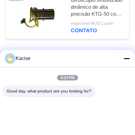
Giroscópio sintonizado
dinâmico de alta
precisão KTG-50 com
amplo alcance
negociável MOQ:1 parte
dinâmico e peso ≤ 250
CONTATO
g para navegação
inercial
Categorias populares
Todos
Kacise
sensor da qualidade
Sensor de pressão de
4:24 PM
de água
precisão
Good day, what product are you looking for?
Medidor de nível de
transmissor nivelado
fluido
do radar
sensor ultrassônico
medidor de fluxo
do transdutor
ultrassônico