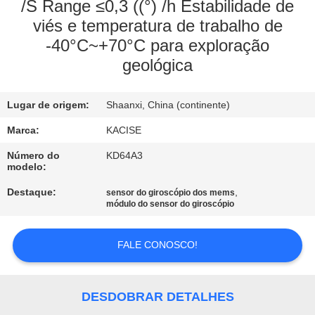
FÁBRICA
/S Range ≤0,3 ((°) /h Estabilidade de
viés e temperatura de trabalho de
-40°C~+70°C para exploração
CONTROLE
geológica
DA
QUALIDADE
Lugar de origem:
Shaanxi, China (continente)
Marca:
KACISE
CONTACTE-
Número do
KD64A3
NOS
modelo:
Destaque:
,
sensor do giroscópio dos mems
NOTÍCIA
módulo do sensor do giroscópio
FALE CONOSCO!
CASOS
PEÇA
DESDOBRAR DETALHES