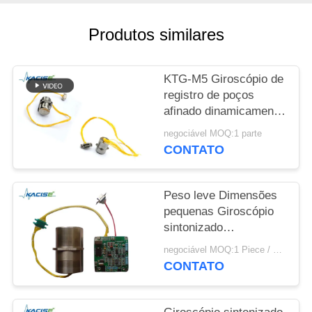
UMAS
CITAÇÕES
Produtos similares
SITEMAP
KTG-M5 Giroscópio de
registro de poços
POLÍTICA
afinado dinamicamente
para ambiente de alta
DE
negociável MOQ:1 parte
temperatura com
CONTATO
PRIVACIDADE
arranque rápido e
design leve
Peso leve Dimensões
pequenas Giroscópio
sintonizado
dinamicamente flexível
negociável MOQ:1 Piece / Pieces
de alta precisão Kacise
CONTATO
para aeroespacial com
choque ≥ 50g