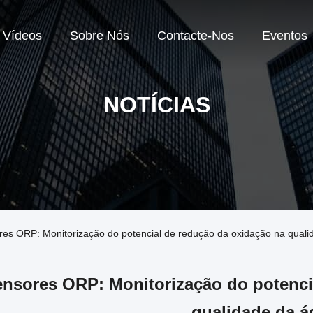
Vídeos
Sobre Nós
Contacte-Nos
Eventos
NOTÍCIAS
es ORP: Monitorização do potencial de redução da oxidação na qual
nsores ORP: Monitorização do potenci
qualidade da á