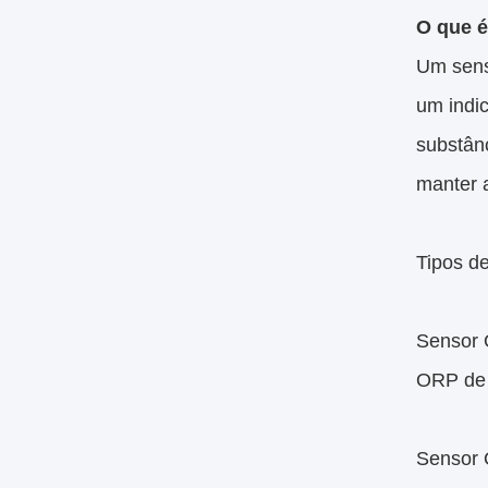
O que 
Um sens
um indic
substânc
manter 
Tipos d
Sensor 
ORP de 
Sensor 