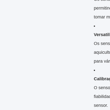
permiti
tomar m
Versati
Os sens
aquicult
para vár
Calibra
O sensor
fiabili
sensor.