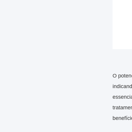
O poten
indican
essencia
tratame
benefíci