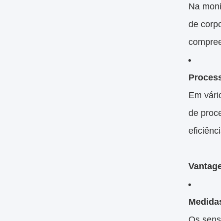
Na moni
de corpo
compree
Process
Em vári
de proc
eficiênc
Vantage
Medidas
Os sens