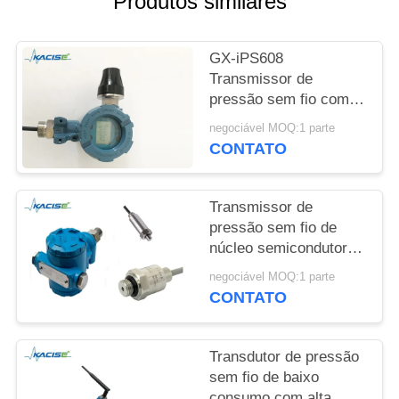
Produtos similares
UMAS
CITAÇÕES
GX-iPS608
Transmissor de
MAPA
pressão sem fio com
DO
bateria de baixo
negociável MOQ:1 parte
consumo com
SITE
CONTATO
comunicação sem fio
Zigbee
POLÍTICA
Transmissor de
pressão sem fio de
DE
núcleo semicondutor
PRIVACIDADE
difuso com
negociável MOQ:1 parte
comunicação Zigbee e
CONTATO
baixo consumo de
energia
Transdutor de pressão
sem fio de baixo
consumo com alta