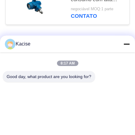
precisão ±0,5% e
negociável MOQ:1 parte
comunicação sem fio
CONTATO
Zigbee
Categorias populares
Todos
Kacise
sensor da qualidade
Sensor de pressão de
8:17 AM
de água
precisão
Good day, what product are you looking for?
Medidor de nível de
transmissor nivelado
fluido
do radar
sensor ultrassônico
medidor de fluxo
do transdutor
ultrassônico