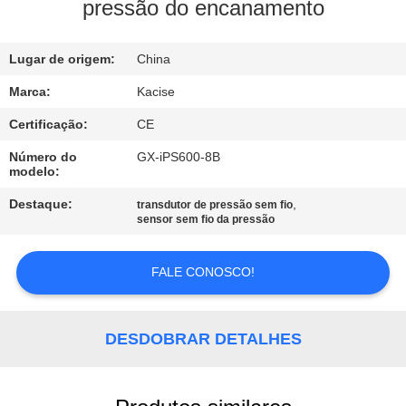
FÁBRICA
pressão do encanamento
CONTROLE
Lugar de origem:
China
DA
Marca:
Kacise
QUALIDADE
Certificação:
CE
Número do
GX-iPS600-8B
modelo:
CONTACTE-
NOS
Destaque:
,
transdutor de pressão sem fio
sensor sem fio da pressão
NOTÍCIA
FALE CONOSCO!
CASOS
DESDOBRAR DETALHES
PEÇA