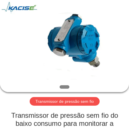
2026
Xi'an
Kacise
Optronics
Co.,Ltd..
All
Rights
Reserved.
CASA
PRODUTOS
VÍDEOS
SOBRE
NÓS
Transmissor de pressão sem fio
EXCURSÃO
Transmissor de pressão sem fio do
DA
baixo consumo para monitorar a