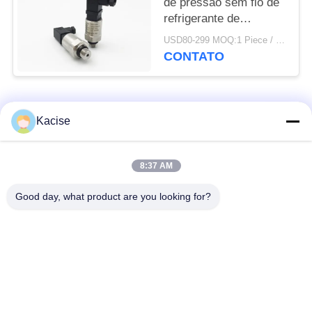
de pressão sem fio de
refrigerante de
pequena dimensão de
USD80-299 MOQ:1 Piece / Pieces
alta precisão
CONTATO
Categorias populares
Todos
Kacise
sensor da qualidade
Sensor de pressão de
8:37 AM
de água
precisão
Good day, what product are you looking for?
Medidor de nível de
transmissor nivelado
fluido
do radar
sensor ultrassônico
medidor de fluxo
do transdutor
ultrassônico