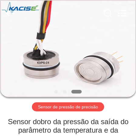
2026
Xi'an
Kacise
Optronics
Co.,Ltd..
All
Rights
Reserved.
CASA
PRODUTOS
VÍDEOS
SOBRE
NÓS
Sensor de pressão de precisão
EXCURSÃO
Sensor dobro da pressão da saída do
DA
parâmetro da temperatura e da