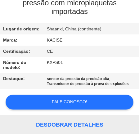
FÁBRICA
pressão com microplaquetas
importadas
CONTROLE
Lugar de origem:
Shaanxi, China (continente)
DA
QUALIDADE
Marca:
KACISE
Certificação:
CE
CONTACTE-
Número do
KXPS01
modelo:
NOS
Destaque:
,
sensor da pressão da precisão alta
Transmissor de pressão à prova de explosões
NOTÍCIA
FALE CONOSCO!
CASOS
DESDOBRAR DETALHES
PEÇA