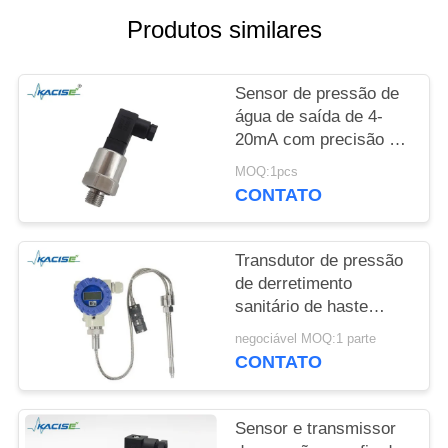
UMAS
Produtos similares
CITAÇÕES
Sensor de pressão de
MAPA
água de saída de 4-
DO
20mA com precisão de
SITE
0,5% e fonte de
MOQ:1pcs
alimentação de 12-
CONTATO
32VDC
POLÍTICA
DE
Transdutor de pressão
de derretimento
PRIVACIDADE
sanitário de haste
rígida com material não
negociável MOQ:1 parte
tóxico e alta precisão
CONTATO
para equipamentos de
processamento de
alimentos
Sensor e transmissor