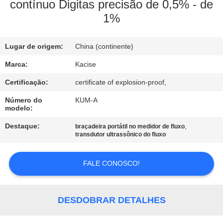
FÁBRICA
contínuo Digitas precisão de 0,5% - de
1%
CONTROLE
Lugar de origem:
China (continente)
DA
QUALIDADE
Marca:
Kacise
Certificação:
certificate of explosion-proof,
CONTACTE-
Número do
KUM-A
modelo:
NOS
Destaque:
,
braçadeira portátil no medidor de fluxo
transdutor ultrassônico do fluxo
NOTÍCIA
FALE CONOSCO!
CASOS
DESDOBRAR DETALHES
PEÇA