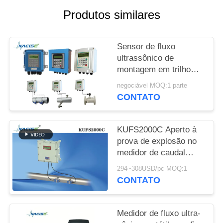
UMAS
Produtos similares
CITAÇÕES
Sensor de fluxo
MAPA
ultrassônico de
DO
montagem em trilho
SITE
tipo parede com
negociável MOQ:1 parte
comunicação RS485 e
CONTATO
controle remoto
POLÍTICA
DE
KUFS2000C Aperto à
prova de explosão no
PRIVACIDADE
medidor de caudal
ultrasónico com
294~308USD/pc MOQ:1
medição bidirecional
CONTATO
para tubos DN32-
DN6000
Medidor de fluxo ultra-