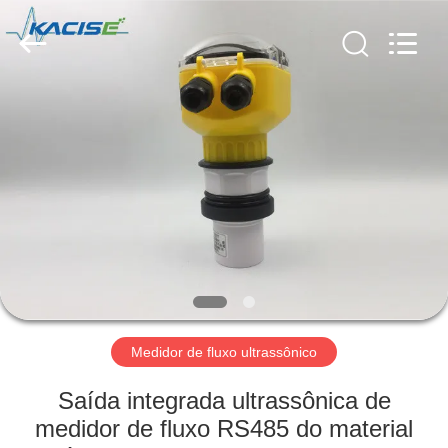
2026
Xi'an
Kacise
Optronics
Co.,Ltd..
All
Rights
Reserved.
CASA
PRODUTOS
VÍDEOS
SOBRE
NÓS
Medidor de fluxo ultrassônico
EXCURSÃO
Saída integrada ultrassônica de
DA
medidor de fluxo RS485 do material