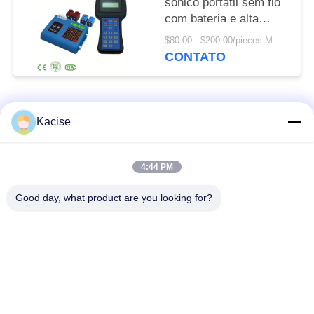
sônico portátil sem fio
com bateria e alta
precisão de fluxo
$80.00 - $200.00/pieces MOQ:1pcs
CONTATO
Categorias populares
Todos
Kacise
sensor da qualidade
Sensor de pressão de
4:44 PM
de água
precisão
Good day, what product are you looking for?
Medidor de nível de
transmissor nivelado
fluido
do radar
sensor ultrassônico
medidor de fluxo
do transdutor
ultrassônico