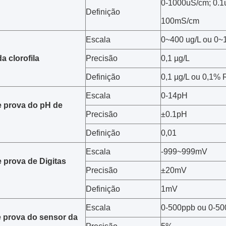
0-1000uS/cm; 0.1
Definição
100mS/cm
Escala
0~400 ug/L ou 0
a clorofila
Precisão
0,1 µg/L
Definição
0,1 µg/L ou 0,1%
Escala
0-14pH
e prova do pH de
Precisão
±0.1pH
Definição
0,01
Escala
-999~999mV
 prova de Digitas
Precisão
±20mV
Definição
1mV
Escala
0-500ppb ou 0-5
 prova do sensor da