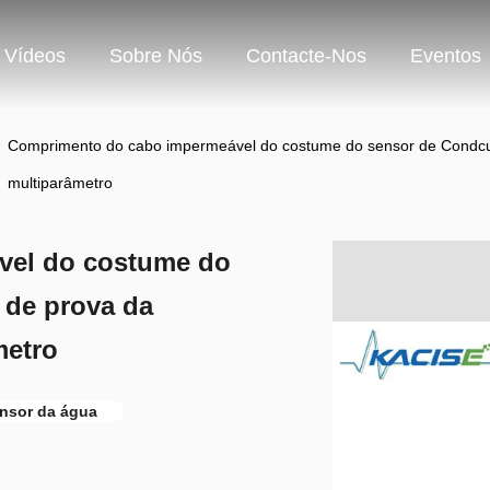
Vídeos
Sobre Nós
Contacte-Nos
Eventos
>
Comprimento do cabo impermeável do costume do sensor de Condcuti
multiparâmetro
vel do costume do
 de prova da
metro
ensor da água