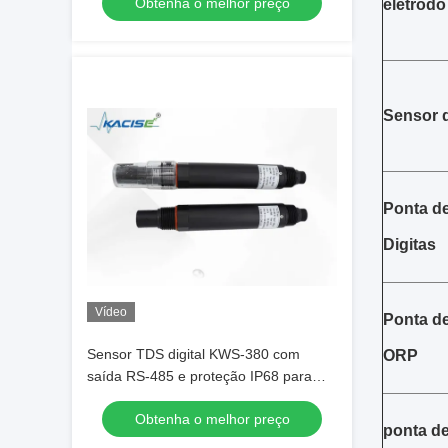
Obtenha o melhor preço
duplo comprimento de onda
elétrodo
Sensor d
Ponta d
Digitas
Vídeo
Ponta de
Sensor TDS digital KWS-380 com
ORP
saída RS-485 e proteção IP68 para
monitoramento de qualidade da água
Obtenha o melhor preço
de alta precisão
ponta de