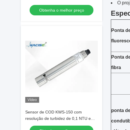
O pro
IP68 com método de eletrodo seletivo
Obtenha o melhor preço
iônico
Espec
Ponta de
fluoresc
Ponta de
fibra
Vídeo
ponta de
Sensor de COD KWS-150 com
resolução de turbidez de 0,1 NTU e
condutib
saída RS-485 usando absorção UV de