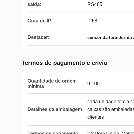
saída:
RS485
Grau de IP:
IP68
Destacar:
sensor da turbidez da
Termos de pagamento e envio
Quantidade de ordem
0-100
mínima
cada unidade tem a ca
Detalhes da embalagem
caixas são embaladas
clientes
Termos de pagamento
Western Union, Mone