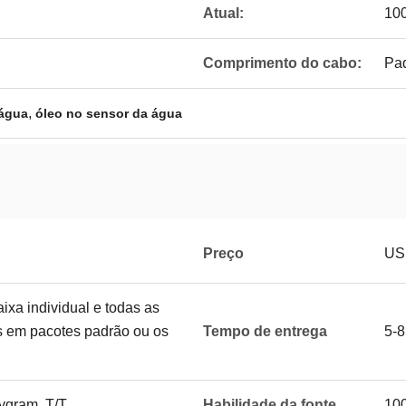
Atual:
10
Comprimento do cabo:
Pad
,
 água
óleo no sensor da água
Preço
US
ixa individual e todas as
 em pacotes padrão ou os
Tempo de entrega
5-8
ygram, T/T
Habilidade da fonte
10