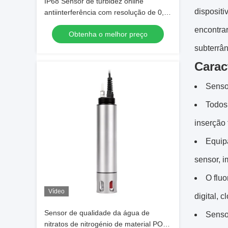
IP68 Sensor de turbidez online
dispositi
antiinterferência com resolução de 0,1
NTU para monitorização industrial da
encontra
Obtenha o melhor preço
qualidade da água
subterrâ
Carac
Senso
Todos
inserção 
Equip
sensor, 
O fluo
Vídeo
digital, 
Sensor de qualidade da água de
Senso
nitratos de nitrogénio de material POM