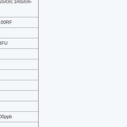
uS/cm; 1mS/cm-
~100RF
 RFU
000ppb