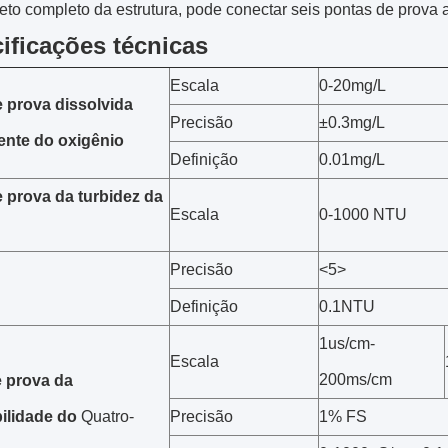
jeto completo da estrutura, pode conectar seis pontas de prov
ificações técnicas
Escala
0-20mg/L
 prova dissolvida
Precisão
±0.3mg/L
ente do oxigênio
Definição
0.01mg/L
 prova da turbidez da
Escala
0-1000 NTU
Precisão
<5>
Definição
0.1NTU
1us/cm-
Escala
200ms/cm
 prova da
ilidade do
Quatro-
Precisão
1% FS