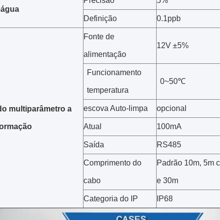
Precisão
5%
-
água
Definição
0.1ppb
Fonte de
12V ±5%
alimentação
Funcionamento
0~50℃
temperatura
escova Auto-limpa
opcional
o multiparâmetro a
formação
Atual
100mA
Saída
RS485
Comprimento do
Padrão 10m, 5m c
cabo
e 30m
Categoria do IP
IP68