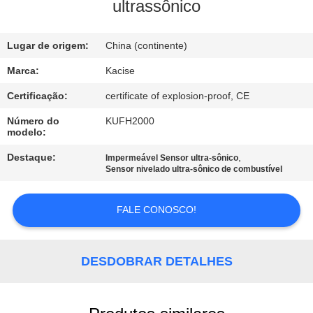
FÁBRICA
ultrassônico
CONTROLE
Lugar de origem:
China (continente)
DA
Marca:
Kacise
QUALIDADE
Certificação:
certificate of explosion-proof, CE
Número do
KUFH2000
modelo:
CONTACTE-
NOS
Destaque:
,
Impermeável Sensor ultra-sônico
Sensor nivelado ultra-sônico de combustível
NOTÍCIA
FALE CONOSCO!
CASOS
DESDOBRAR DETALHES
PEÇA