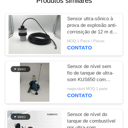
Produtos similares
UMAS
CITAÇÕES
Sensor ultra-sônico à
prova de explosão anti-
MAPA
corrosição de 12 m de
DO
alcance para medição
MOQ:1 Piece / Pieces
de nível industrial
SITE
CONTATO
POLÍTICA
Sensor de nível sem
fio de tanque de ultra-
DE
som KUS650 com
PRIVACIDADE
proteção IP65 e faixa
negociável MOQ:1 parte
de detecção de 200
CONTATO
mm ~ 3000 mm para
tratamento de esgoto
Sensor de nível do
tanque de combustível
por ultra-som