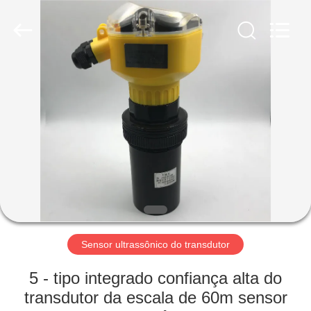
2026
Xi'an
Kacise
Optronics
Co.,Ltd..
All
Rights
Reserved.
CASA
PRODUTOS
VÍDEOS
SOBRE
NÓS
Sensor ultrassônico do transdutor
EXCURSÃO
5 - tipo integrado confiança alta do
DA
transdutor da escala de 60m sensor