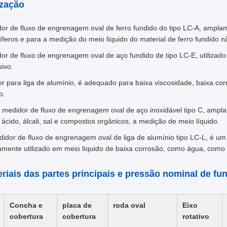
ização
or de fluxo de engrenagem oval de ferro fundido do tipo LC-A, amplam
líferos e para a medição do meio líquido do material de ferro fundido n
or de fluxo de engrenagem oval de aço fundido de tipo LC-E, utilizad
sivo.
or para liga de alumínio, é adequado para baixa viscosidade, baixa co
o.
 medidor de fluxo de engrenagem oval de aço inoxidável tipo C, amplam
ácido, álcali, sal e compostos orgânicos, a medição de meio líquido.
idor de fluxo de engrenagem oval de liga de alumínio tipo LC-L, é u
mente utilizado em meio líquido de baixa corrosão, como água, como 
riais das partes principais e pressão nominal de f
Concha e
placa de
roda oval
Eixo
cobertura
cobertura
rotativo