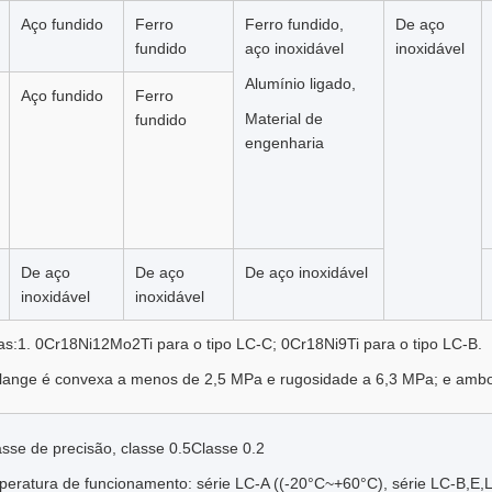
Aço fundido
Ferro
Ferro fundido,
De aço
fundido
aço inoxidável
inoxidável
Alumínio ligado,
Aço fundido
Ferro
Material de
fundido
engenharia
De aço
De aço
De aço inoxidável
inoxidável
inoxidável
as:1. 0Cr18Ni12Mo2Ti para o tipo LC-C; 0Cr18Ni9Ti para o tipo LC-B.
flange é convexa a menos de 2,5 MPa e rugosidade a 6,3 MPa; e amb
asse de precisão, classe 0.5Classe 0.2
eratura de funcionamento: série LC-A ((-20°C~+60°C), série LC-B,E,