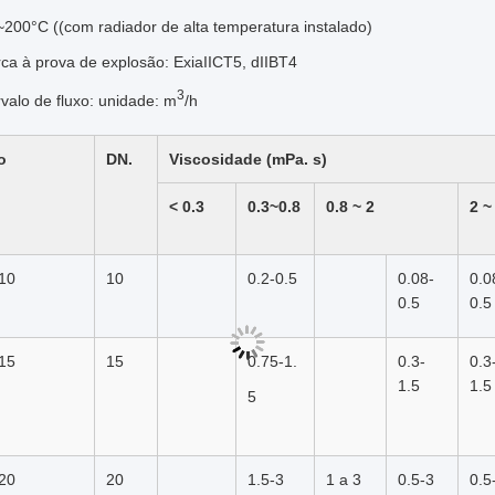
200°C ((com radiador de alta temperatura instalado)
ca à prova de explosão: ExiaIICT5, dIIBT4
3
rvalo de fluxo: unidade: m
/h
o
DN.
Viscosidade (mPa. s)
< 0.3
0.3~0.8
0.8 ~ 2
2 ~
10
10
0.2-0.5
0.08-
0.0
0.5
0.5
15
15
0.75-1.
0.3-
0.3
1.5
1.5
5
20
20
1.5-3
1 a 3
0.5-3
0.5