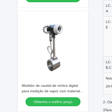
LC-
A
LC-
E
LC-
B,C
Not
Medidor de caudal de vórtice digital
2A 
para medição de vapor com material
SS304/SS316
Obtenha o melhor preço
2- Cl
3Temp