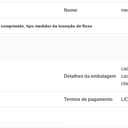
Nome:
med
,
r comprimido
tipo medidor da inserção de fluxo
cad
Detalhes da embalagem
cai
cli
Termos de pagamento
L/C