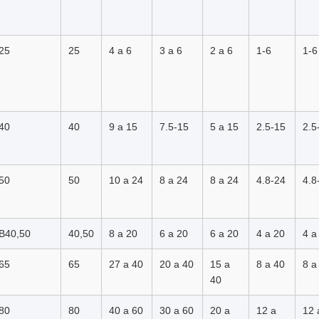
25
25
4 a 6
3 a 6
2 a 6
1-6
1-6
40
40
9 a 15
7.5-15
5 a 15
2.5-15
2.5
50
50
10 a 24
8 a 24
8 a 24
4.8-24
4.8
B40,50
40,50
8 a 20
6 a 20
6 a 20
4 a 20
4 a
65
65
27 a 40
20 a 40
15 a
8 a 40
8 a
40
80
80
40 a 60
30 a 60
20 a
12 a
12 