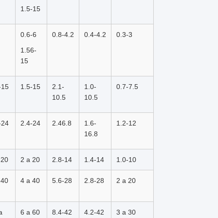
1.5-15
0.6-6
0.8-4.2
0.4-4.2
0.3-3
1.56-
15
-15
1.5-15
2.1-
1.0-
0.7-7.5
10.5
10.5
-24
2.4-24
2.46.8
1.6-
1.2-12
16.8
 20
2 a 20
2.8-14
1.4-14
1.0-10
 40
4 a 40
5.6-28
2.8-28
2 a 20
a
6 a 60
8.4-42
4.2-42
3 a 30