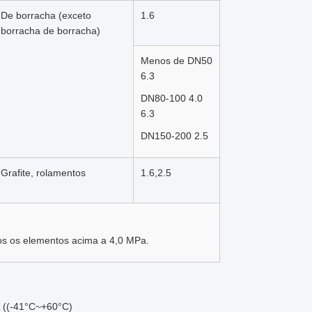
De borracha (exceto
1.6
borracha de borracha)
Menos de DN50
6.3
DN80-100 4.0
6.3
DN150-200 2.5
Grafite, rolamentos
1.6,2.5
os os elementos acima a 4,0 MPa.
L ((-41°C~+60°C)