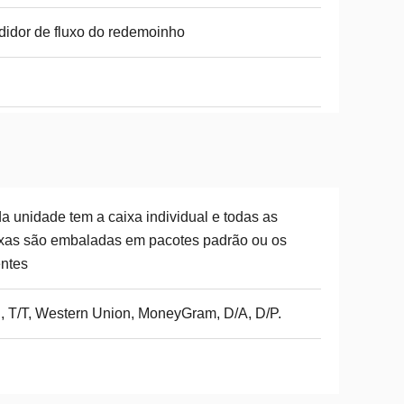
idor de fluxo do redemoinho
a unidade tem a caixa individual e todas as
xas são embaladas em pacotes padrão ou os
entes
, T/T, Western Union, MoneyGram, D/A, D/P.