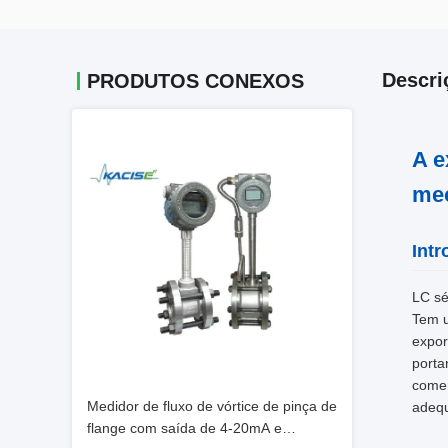
Descri
PRODUTOS CONEXOS
A e
mec
Int
LC sé
Tem u
expor
porta
comer
Medidor de fluxo de vórtice de pinça de
adequ
flange com saída de 4-20mA e