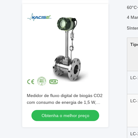
60°C~
4 Mar
5Inte
Tip
LC-
Medidor de fluxo digital de biogás CO2
LC-
com consumo de energia de 1,5 W,
precisão de 1,0% e medidor de fluxo
Obtenha o melhor preço
ultrasônico de 15 mm-6000 mm
LC-