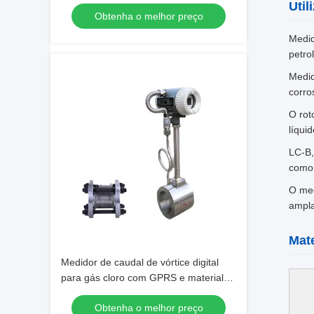
diâmetro DN15-DN1800 para ar
Util
Obtenha o melhor preço
comprimido e gás
Medid
petro
Medid
corro
O rot
líquid
LC-B,
como 
O med
ampla
Mate
Medidor de caudal de vórtice digital
para gás cloro com GPRS e material
do corpo SS304/SS316
Obtenha o melhor preço