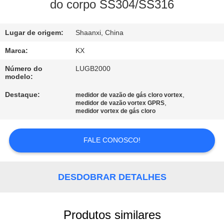
FÁBRICA
do corpo SS304/SS316
CONTROLE
Lugar de origem:
Shaanxi, China
DA
Marca:
KX
QUALIDADE
Número do
LUGB2000
modelo:
Destaque:
,
medidor de vazão de gás cloro vortex
CONTACTE-
,
medidor de vazão vortex GPRS
medidor vortex de gás cloro
NOS
FALE CONOSCO!
NOTÍCIA
CASOS
DESDOBRAR DETALHES
PEÇA
Produtos similares