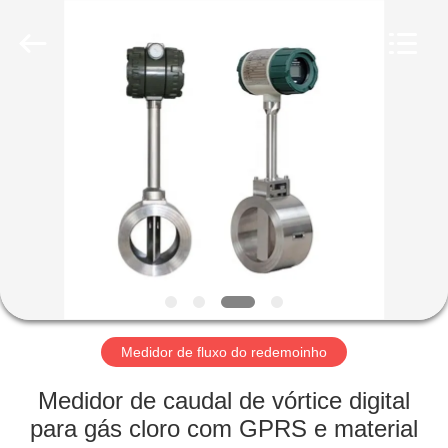
2026
Xi'an
Kacise
Optronics
Co.,Ltd..
All
Rights
Reserved.
CASA
PRODUTOS
VÍDEOS
SOBRE
NÓS
Medidor de fluxo do redemoinho
EXCURSÃO
Medidor de caudal de vórtice digital
DA
para gás cloro com GPRS e material