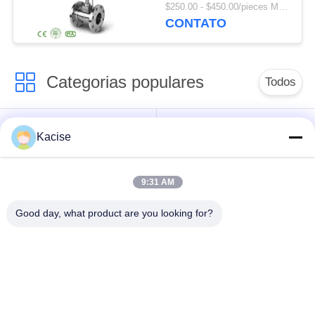
pressão e temperatura
$250.00 - $450.00/pieces MOQ:1pcs
com material
CONTATO
SS304/SS316
Categorias populares
Todos
sensor da qualidade
Sensor de pressão de
Kacise
de água
precisão
9:31 AM
Medidor de nível de
transmissor nivelado
fluido
do radar
Good day, what product are you looking for?
sensor ultrassônico
medidor de fluxo
do transdutor
ultrassônico
Medidor de fluxo
Sensor de giroscópio