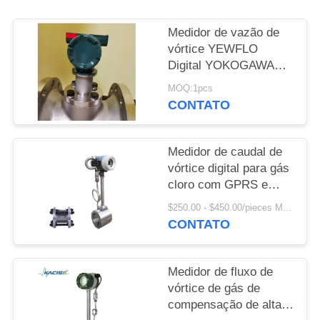
UMAS
CITAÇÕES
Medidor de vazão de
vórtice YEWFLO
Digital YOKOGAWA
SITEMAP
com FOUNDATION
MOQ:1pcs
Fieldbus
CONTATO
POLÍTICA
DE
Medidor de caudal de
PRIVACIDADE
vórtice digital para gás
cloro com GPRS e
material do corpo
$250.00 - $450.00/pieces MOQ:1pcs
SS304/SS316
CONTATO
Medidor de fluxo de
vórtice de gás de
compensação de alta