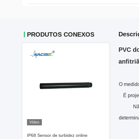
Descri
PRODUTOS CONEXOS
PVC do
anfitr
O medido
É proje
Nã
determina
Vídeo
IP68 Sensor de turbidez online