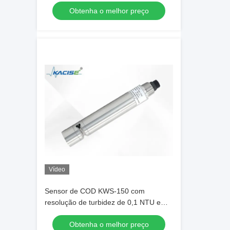
IP68 com método de eletrodo seletivo
Obtenha o melhor preço
iônico
Vídeo
Sensor de COD KWS-150 com
resolução de turbidez de 0,1 NTU e
saída RS-485 usando absorção UV de
Obtenha o melhor preço
duplo comprimento de onda