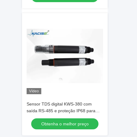
Vídeo
Sensor TDS digital KWS-380 com
saída RS-485 e proteção IP68 para
monitoramento de qualidade da água
Obtenha o melhor preço
de alta precisão