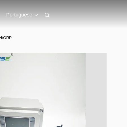
Portuguese
PH/ORP