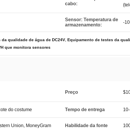
cabo:
(te
Sensor: Temperatura de
-10
armazenamento:
,
s da qualidade de água de DC24V
Equipamento de testes da qua
PH que monitora sensores
Preço
$1
ote do costume
Tempo de entrega
10-
Western Union, MoneyGram
Habilidade da fonte
10