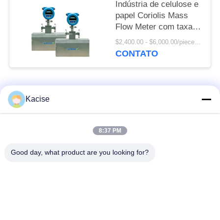
Indústria de celulose e
papel Coriolis Mass
Flow Meter com taxa
de fluxo de 0-150T/H e
$2,400.00 - $6,000.00/pieces MOQ:1pcs
grau de precisão de
CONTATO
massa de 0,2
Categorias populares
Todos
Kacise
sensor da qualidade
Sensor de pressão de
8:37 PM
de água
precisão
Good day, what product are you looking for?
Medidor de nível de
transmissor nivelado
fluido
do radar
sensor ultrassônico
medidor de fluxo