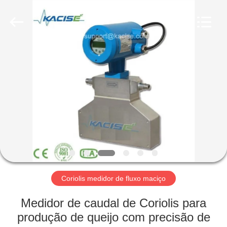
2026
Xi'an
Kacise
Optronics
Co.,Ltd..
All
Rights
Reserved.
CASA
PRODUTOS
VÍDEOS
SOBRE
NÓS
Coriolis medidor de fluxo maciço
EXCURSÃO
Medidor de caudal de Coriolis para
DA
produção de queijo com precisão de