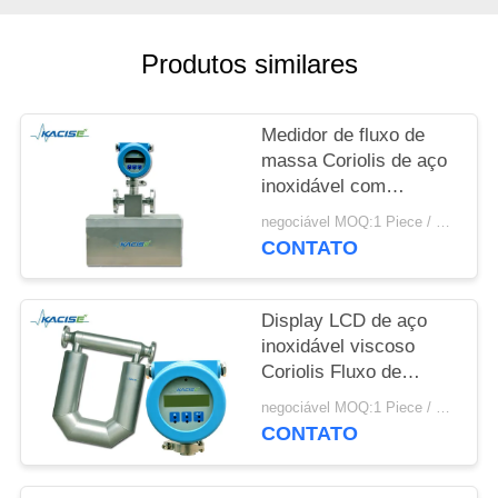
UMAS
CITAÇÕES
Produtos similares
SITEMAP
Medidor de fluxo de
massa Coriolis de aço
POLÍTICA
inoxidável com
precisão de 0,2% e alta
DE
negociável MOQ:1 Piece / Pieces
precisão para medição
CONTATO
PRIVACIDADE
de petróleo bruto
Display LCD de aço
inoxidável viscoso
Coriolis Fluxo de
massa de slurry para
negociável MOQ:1 Piece / Pieces
medição de alta
CONTATO
precisão