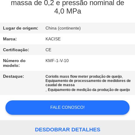
FÁBRICA
massa de 0,2 e pressão nominal de
4,0 MPa
CONTROLE
Lugar de origem:
China (continente)
DA
QUALIDADE
Marca:
KACISE
Certificação:
CE
CONTACTE-
Número do
KMF-1-V-10
modelo:
NOS
Destaque:
,
Coriolis mass flow meter produção de queijo
Equipamento de processamento de medidores de
caudal de massa
NOTÍCIA
,
Equipamento de medição da produção de queijo
CASOS
FALE CONOSCO!
PEÇA
DESDOBRAR DETALHES