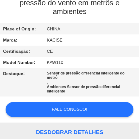
FÁBRICA
pressão do vento em metrôs e
ambientes
CONTROLE
Place of Origin:
CHINA
DA
QUALIDADE
Marca:
KACISE
Certificação:
CE
CONTACTE-
Model Number:
KAW110
NOS
Destaque:
Sensor de pressão diferencial inteligente do
metrô
,
Ambientes Sensor de pressão diferencial
NOTÍCIA
inteligente
CASOS
FALE CONOSCO!
PEÇA
DESDOBRAR DETALHES