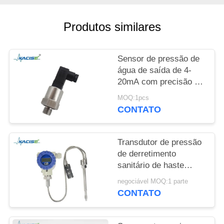
UMAS
CITAÇÕES
Produtos similares
MAPA
Sensor de pressão de
DO
água de saída de 4-
SITE
20mA com precisão de
0,5% e fonte de
MOQ:1pcs
alimentação de 12-
CONTATO
POLÍTICA
32VDC
DE
Transdutor de pressão
PRIVACIDADE
de derretimento
sanitário de haste
rígida com material não
negociável MOQ:1 parte
tóxico e alta precisão
CONTATO
para equipamentos de
processamento de
alimentos