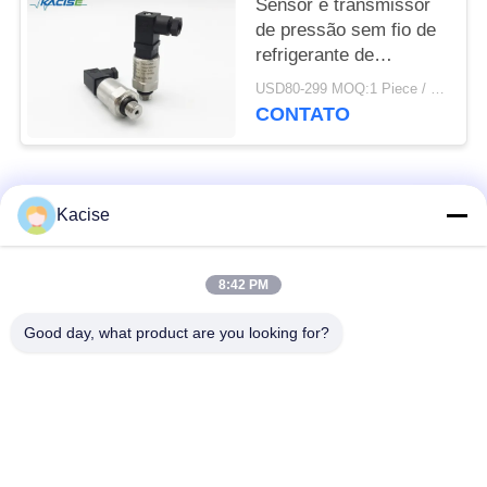
Sensor e transmissor
de pressão sem fio de
refrigerante de
pequena dimensão de
USD80-299 MOQ:1 Piece / Pieces
alta precisão
CONTATO
Categorias populares
Todos
Kacise
sensor da qualidade
Sensor de pressão de
8:42 PM
de água
precisão
Good day, what product are you looking for?
Medidor de nível de
transmissor nivelado
fluido
do radar
sensor ultrassônico
medidor de fluxo
do transdutor
ultrassônico