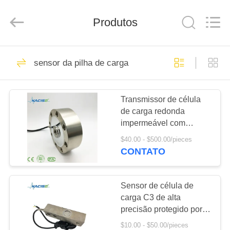
2026
Xi'an
Kacise
Produtos
Optronics
Co.,Ltd..
All
Rights
Reserved.
CASA
632
sensor da pilha de carga
sensor da qualidade
PRODUTOS
de água
Transmissor de célula
de carga redonda
VÍDEOS
impermeável com
classificação IP69 para
$40.00 - $500.00/pieces
aplicações industriais
SOBRE
CONTATO
802
NÓS
Sensor de pressão
Sensor de célula de
EXCURSÃO
carga C3 de alta
de precisão
precisão protegido por
DA
aço inoxidável IP68 para
$10.00 - $50.00/pieces