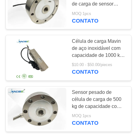
UMAS
de carga de sensor
CITAÇÕES
pesado com tensão
MOQ:1pcs
bidirecional e
CONTATO
269
compressão e alta
MAPA
sensor ultrassônico
precisão abrangente
DO
Célula de carga Mavin
do transdutor
de aço inoxidável com
SITE
capacidade de 1000 kg
e proteção IP68 para
$10.00 - $50.00/pieces
POLÍTICA
sistemas de pesagem
CONTATO
industrial
DE
135
PRIVACIDADE
Sensor pesado de
medidor de fluxo
célula de carga de 500
kg de capacidade com
ultrassônico
alta sensibilidade e
MOQ:1pcs
medição de força
CONTATO
bidirecional