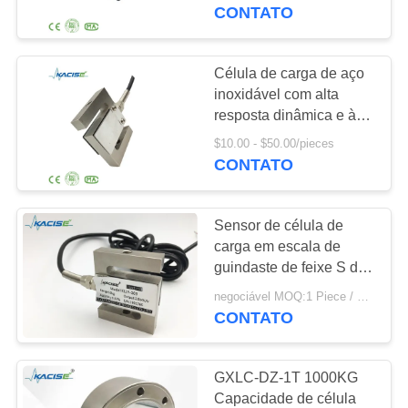
FÁBRICA
sistemas de pesagem
CONTATO
industrial
CONTROLE
Célula de carga de aço
939
DA
inoxidável com alta
Medidor de nível de
resposta dinâmica e à
QUALIDADE
prova d'água IP67 para
fluido
$10.00 - $50.00/pieces
aplicações em básculas
CONTATO
CONTACTE-
industriais
NOS
Sensor de célula de
carga em escala de
NOTÍCIA
guindaste de feixe S de
187
alta precisão com
negociável MOQ:1 Piece / Pieces
transmissor
classificação IP69 e
CONTATO
CASOS
construção em liga de
nivelado do radar
alumínio
PEÇA
GXLC-DZ-1T 1000KG
Capacidade de célula