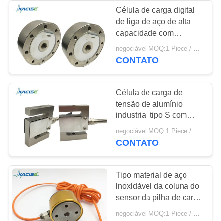
Célula de carga digital
de liga de aço de alta
134
capacidade com
Medidor de fluxo
proteção IP67 para
negociável MOQ:1 Piece / Pieces
aplicações de
CONTATO
eletromagnético
compressão de tensão
Célula de carga de
tensão de alumínio
industrial tipo S com
proteção IP69 e alta
325
negociável MOQ:1 Piece / Pieces
capacidade 200N para
CONTATO
Sensor de
pesas
giroscópio
Tipo material de aço
inoxidável da coluna do
eletrónico
sensor da pilha de carga
da precisão alta
negociável MOQ:1 Piece / Pieces