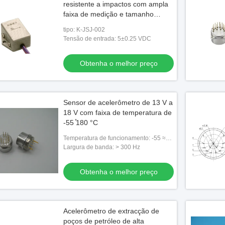
resistente a impactos com ampla
faixa de medição e tamanho
pequeno para controle de
tipo: K-JSJ-002
estabilidade de aeronaves
Tensão de entrada: 5±0.25 VDC
Obtenha o melhor preço
Sensor de acelerômetro de 13 V a
18 V com faixa de temperatura de
-55 ̊180 °C
Temperatura de funcionamento: -55 ≈
180°C
Largura de banda: > 300 Hz
Obtenha o melhor preço
Acelerômetro de extracção de
poços de petróleo de alta