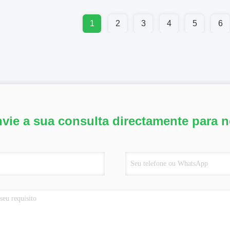
1
2
3
4
5
6
vie a sua consulta directamente para 