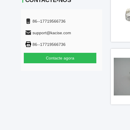
CONTACTE-NOS
86--17719566736
support@kacise.com
86--17719566736
Contacte agora