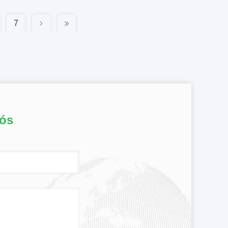
7
nós