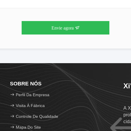
Envie agora
SOBRE NÓS
Xi
Perfil Da Empresa
Visita À Fábrica
A X
pro
Controle De Qualidade
cid
Mapa Do Site